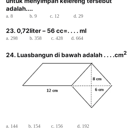
untuk menyimpan kelereng tersebut
adalah....
a. 8
b. 9 c. 12
d. 29
23. 0,72liter – 56 cc=. . . . ml
a. 298 b. 358 c. 428
d. 664
2
24. Luasbangun di bawah adalah . . . .cm
a. 144 b. 154 c. 156
d. 192