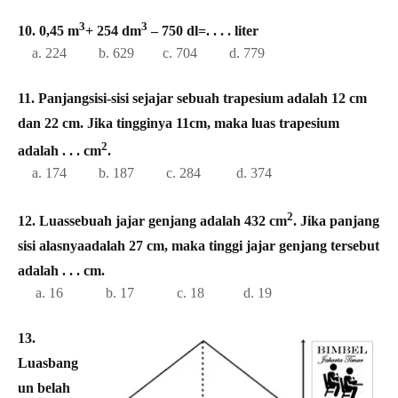
3
3
10. 0,45 m
+ 254 dm
– 750 dl=. . . . liter
a. 224 b. 629 c. 704 d. 779
11. Panjangsisi-sisi sejajar sebuah trapesium adalah 12 cm
dan 22 cm. Jika tingginya 11cm, maka luas trapesium
2
adalah . . . cm
.
a. 174 b. 187 c. 284 d. 374
2
12. Luassebuah jajar genjang adalah 432 cm
. Jika panjang
sisi alasnyaadalah 27 cm, maka tinggi jajar genjang tersebut
adalah . . . cm.
a. 16 b. 17 c. 18 d. 19
13.
Luasbang
un belah