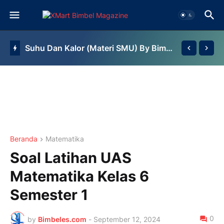
Suhu Dan Kalor (Materi SMU) By Bimbel Jakarta Timur
Debit (Materi SD) by Bimbel Jakarta Timur
Beranda
Matematika
Soal Latihan UAS
Matematika Kelas 6
Semester 1
0
by
Bimbeles.com
-
September 12, 2024