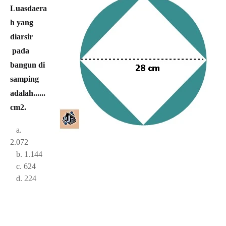
Luasdaera
h yang
diarsir
pada
bangun di
samping
adalah......
cm2.
a.
2.072
b. 1.144
c. 624
d. 224