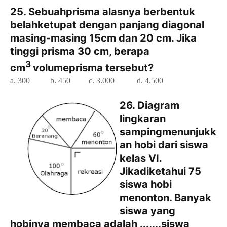
25. Sebuahprisma alasnya berbentuk
belahketupat dengan panjang diagonal
masing-masing 15cm dan 20 cm. Jika
tinggi prisma 30 cm, berapa
3
cm
volumeprisma tersebut?
a. 300
b. 450
c. 3.000
d. 4.500
26. Diagram
lingkaran
sampingmenunjukk
an hobi dari siswa
kelas VI.
Jikadiketahui 75
siswa hobi
menonton. Banyak
siswa yang
hobinya membaca adalah ...,,,,siswa