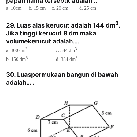
papan nama tersebut adalah ..
a. 10cm
b. 15 cm
c. 20 cm
d. 25 cm
2
29. Luas alas kerucut adalah 144 dm
.
Jika tinggi kerucut 8 dm maka
volumekerucut adalah….
3
3
a. 300 dm
c. 344 dm
3
3
b. 150 dm
d. 384 dm
30. Luaspermukaan bangun di bawah
adalah… .