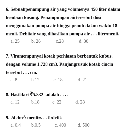
6. Sebuahpenampung air yang volumenya 450 liter dalam
keadaan kosong. Penampungan airtersebut diisi
menggunakan pompa air hingga penuh dalam waktu 18
menit. Debitair yang dihasilkan pompa air . . . liter/menit.
a. 25 b. 26 c.28 d. 30
7. Viramempunyai kotak perhiasan berbentuk kubus,
dengan volume 1.728 cm3. Panjangrusuk kotak cincin
tersebut . . . cm.
a. 8 b.12 c. 18 d. 21
8. Hasildari ∛5.832 adalah . . . .
a. 12 b.18 c. 22 d. 28
3
9. 24 dm
/ menit=. . . ℓ /detik
a. 0,4 b.0,5 c. 400 d. 500