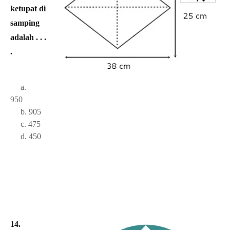
ketupat di
samping
adalah . . .
.
a.
950
b. 905
c. 475
d. 450
14.