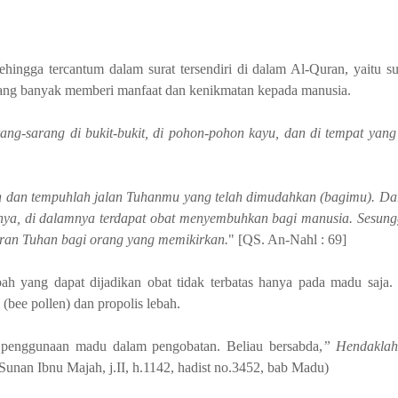
hingga tercantum dalam surat tersendiri di dalam Al-Quran, yaitu s
 yang banyak memberi manfaat dan kenikmatan kepada manusia.
-sarang di bukit-bukit, di pohon-pohon kayu, dan di tempat yang 
 dan tempuhlah jalan Tuhanmu yang telah dimudahkan (bagimu). Dar
ya, di dalamnya terdapat obat menyembuhkan bagi manusia. Sesun
aran Tuhan bagi orang yang memikirkan.
" [QS. An-Nahl : 69]
ah yang dapat dijadikan obat tidak terbatas hanya pada madu saja.
 (bee pollen) dan propolis lebah.
n penggunaan madu dalam pengobatan. Beliau
bersabda,
” Hendaklah
 Sunan Ibnu Majah, j.II, h.1142, hadist no.3452, bab Madu)