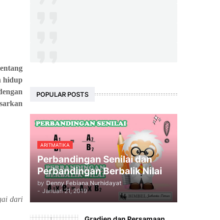
entang
n hidup
 dengan
POPULAR POSTS
asarkan
ARITMATIKA
Perbandingan Senilai dan
Perbandingan Berbalik Nilai
by
Denny Febiana Nurhidayat
-
Januari 21, 2019
ai dari
Gradien dan Persamaan