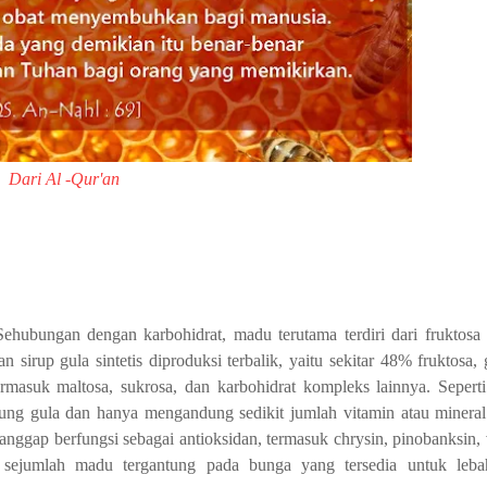
Dari Al -Qur'an
hubungan dengan karbohidrat, madu terutama terdiri dari fruktosa (
 sirup gula sintetis diproduksi terbalik, yaitu sekitar 48% fruktosa,
masuk maltosa, sukrosa, dan karbohidrat kompleks lainnya. Sepert
ung gula dan hanya mengandung sedikit jumlah vitamin atau minera
nggap berfungsi sebagai antioksidan, termasuk chrysin, pinobanksin, 
ri sejumlah madu tergantung pada bunga yang tersedia untuk leb