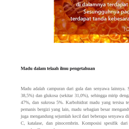
Madu dalam telaah ilmu pengetahuan
Madu adalah campuran dari gula dan senyawa lainnya. Se
38,5%) dan glukosa (sekitar 31,0%), sehingga mirip dengan
47%, dan sukrosa 5%. Karbohidrat madu yang tersisa ter
pemanis bergizi yang lain, madu sebagian besar mengand
juga mengandung sejumlah kecil dari beberapa senyawa dia
C, katalase, dan pinocembrin. Komposisi spesifik da