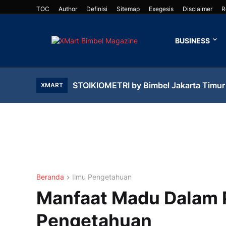
TOC
Author
Definisi
Sitemap
Exegesis
Disclaimer
R
BUSINESS
STOIKIOMETRI by Bimbel Jakarta Timur
XMART
Beranda
Ilmu Pengetahuan
Manfaat Madu Dalam 
Pengetahuan