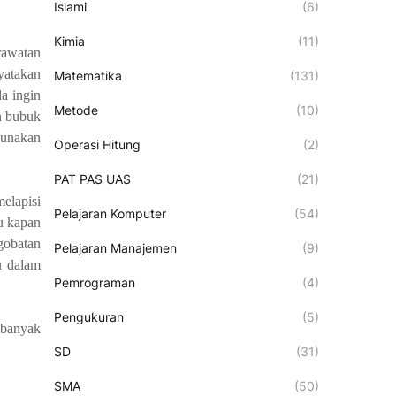
Islami
(6)
Kimia
(11)
rawatan
nyatakan
Matematika
(131)
a ingin
Metode
(10)
n bubuk
gunakan
Operasi Hitung
(2)
PAT PAS UAS
(21)
elapisi
Pelajaran Komputer
(54)
u kapan
gobatan
Pelajaran Manajemen
(9)
u dalam
Pemrograman
(4)
Pengukuran
(5)
 banyak
SD
(31)
SMA
(50)