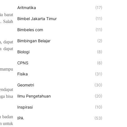
Aritmatika
(17)
ia barat
Bimbel Jakarta Timur
(11)
. Salah
Bimbeles com
(11)
Bimbingan Belajar
(2)
, dapat
a dapat
Biologi
(8)
CPNS
(6)
n mampu
Fisika
(31)
Geometri
(30)
endapat
Ilmu Pengetahuan
(20)
ga bisa
Inspirasi
(10)
u badan
IPA
(53)
n untuk