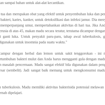
n sampai bahan untuk alat-alat kecantikan.
a tua dan merupakan obat yang efektif untuk penyembuhan luka dan pe
akteri, karies, kanker, untuk detoksifikasi dan infeksi jamur. Dia me
emperpanjang umur, mempertahankan aktivitas di hari tua. Jika And
sia di atas 45, makan madu secara teratur, terutama dicampur denga
ganti luka. Untuk penyakit paru-paru, tahap awal tuberkulosis, 
igunakan untuk insomnia pada suatu waktu."
campur dengan herbal dan lemon untuk sakit tenggorokan - ini m
rtumbuhan bakteri mulut dan Anda harus mengganti gula dengan mad
n masalah pencernaan. Madu sangat efektif bila digunakan dalam pen
 besar (sembelit). Jadi sangat baik memang untuk mengkonsumsi mad
uberkulosis. Madu memiliki aktivitas bakterisida potensial melawan
nah dipelajari.