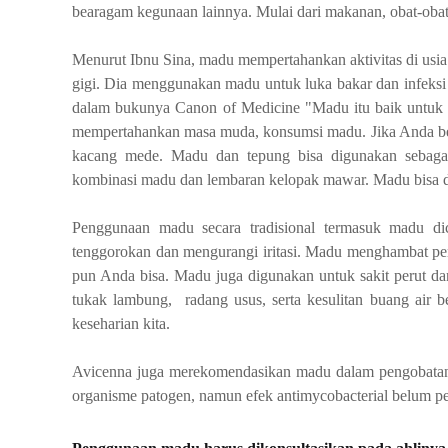
bearagam kegunaan lainnya. Mulai dari makanan, obat-obata
Menurut Ibnu Sina, madu mempertahankan aktivitas di usi
gigi. Dia menggunakan madu untuk luka bakar dan infeksi b
dalam bukunya Canon of Medicine "Madu itu baik untuk m
mempertahankan masa muda, konsumsi madu. Jika Anda beru
kacang mede. Madu dan tepung bisa digunakan sebagai 
kombinasi madu dan lembaran kelopak mawar. Madu bisa d
Penggunaan madu secara tradisional termasuk madu di
tenggorokan dan mengurangi iritasi. Madu menghambat pe
pun Anda bisa. Madu juga digunakan untuk sakit perut da
tukak lambung,
radang usus, serta kesulitan buang air
keseharian kita.
Avicenna juga merekomendasikan madu dalam pengobatan t
organisme patogen, namun efek antimycobacterial belum per