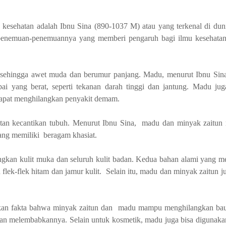
g kesehatan adalah Ibnu Sina
(890-1037 M)
atau yang terkenal di dun
penemuan-penemuannya yang memberi pengaruh bagi ilmu kesehatan
ehingga awet muda dan berumur panjang. Madu, menurut Ibnu Sina
i yang berat, seperti tekanan darah tinggi dan jantung. Madu jug
dapat menghilangkan penyakit demam.
watan kecantikan tubuh. Menurut Ibnu Sina, madu dan minyak zaitu
ang memiliki beragam khasiat.
ngkan kulit muka dan seluruh kulit badan. Kedua bahan alami yang m
ek-flek hitam dan jamur kulit. Selain itu, madu dan minyak zaitun ju
ukan fakta bahwa minyak zaitun dan madu mampu menghilangkan ba
 dan melembabkannya. Selain untuk kosmetik, madu juga bisa digunaka