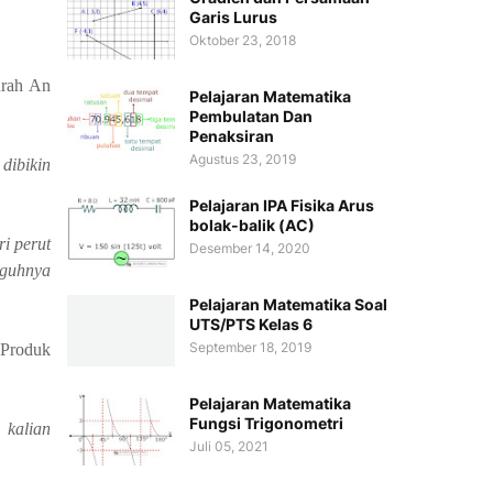
Garis Lurus
Oktober 23, 2018
urah An
Pelajaran Matematika
Pembulatan Dan
Penaksiran
Agustus 23, 2019
dibikin
Pelajaran IPA Fisika Arus
bolak-balik (AC)
i perut
Desember 14, 2020
gguhnya
Pelajaran Matematika Soal
UTS/PTS Kelas 6
September 18, 2019
 Produk
Pelajaran Matematika
Fungsi Trigonometri
 kalian
Juli 05, 2021