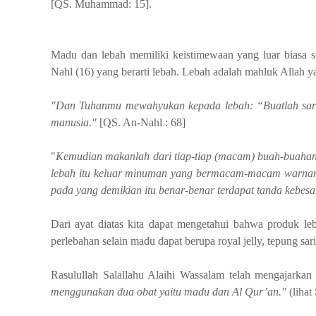
[QS. Muhammad: 15].
Madu dan lebah memiliki keistimewaan yang luar biasa se
Nahl (16) yang berarti lebah. Lebah adalah mahluk Allah
"Dan Tuhanmu mewahyukan kepada lebah: “Buatlah sarang
manusia."
[QS. An-Nahl : 68]
"
Kemudian makanlah dari tiap-tiap (macam) buah-buahan
lebah itu keluar minuman yang bermacam-macam warnan
pada yang demikian itu benar-benar terdapat tanda kebes
Dari ayat diatas kita dapat mengetahui
bahwa
produk leb
perlebahan selain madu dapat berupa royal jelly, tepung sari
Rasulullah Salallahu Alaihi Wassalam telah mengajarka
menggunakan dua obat yaitu madu dan Al Qur’an."
(lihat