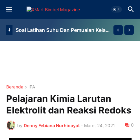
Soal Latihan Suhu Dan Pemuaian Kelas 7 By Bimbel Jakarta Timur
Beranda
IPA
Pelajaran Kimia Larutan
Elektrolit dan Reaksi Redoks
0
by
Denny Febiana Nurhidayat
-
Maret 24, 2021