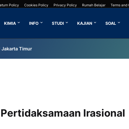
eturn Policy
Cookies Policy
Privacy Policy
Rumah Belajar
Terms and 
KIMIA
INFO
STUDI
KAJIAN
SOAL
 Jakarta Timur
 Pertidaksamaan Irasional