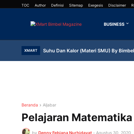
TOC
Author
Definisi
Sitemap
Exegesis
Disclaimer
R
BUSINESS
Suhu Dan Kalor (Materi SMU) By Bimbel
XMART
Beranda
Aljabar
Pelajaran Matematika
by
Denny Febiana Nurhidayat
-
Agustus 30, 2020