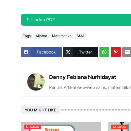
📄 Unduh PDF
Tags
Aljabar
Matematika
SMA
Facebook
Twitter
Denny Febiana Nurhidayat
Penulis Artikel web-web sains, matematika
YOU MIGHT LIKE
ALJABAR
ALJABAR