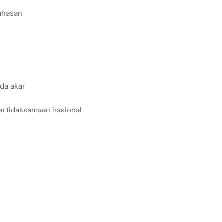
bahasan
da akar
ertidaksamaan irasional