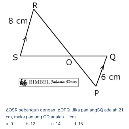
Δ
OSR sebangun dengan
ΔOPQ. Jika panjangSQ adalah 21
cm, maka panjang OQ adalah…. cm
a. 9
b. 12
c. 14
d. 15