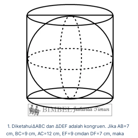
1. DiketahuiΔABC dan ΔDEF adalah kongruen. Jika AB=7
cm, BC=9 cm, AC=12 cm, EF=9 cmdan DF=7 cm, maka