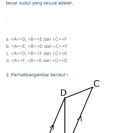
besar sudut yang sesuai adalah..
.
a. <A=<D, <B=<E dan <C=<F
b. <A=<E, <B=<D dan <C=<F
c. <A=<D, <B=<F dan <C=<E
d. <A=<F, <B=<E dan <C=<D
2. Perhatikangambar berikut !