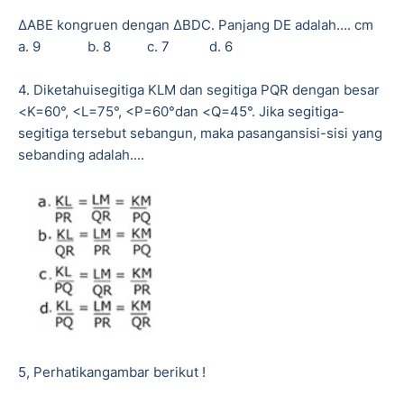
Δ
ABE kongruen dengan
Δ
BDC. Panjang DE adalah…. cm
a. 9
b. 8
c. 7
d. 6
4. Diketahuisegitiga KLM dan segitiga PQR dengan besar
<K=60°, <L=75°, <P=60°dan <Q=45°. Jika segitiga-
segitiga tersebut sebangun, maka pasangansisi-sisi yang
sebanding adalah....
5, Perhatikangambar berikut !