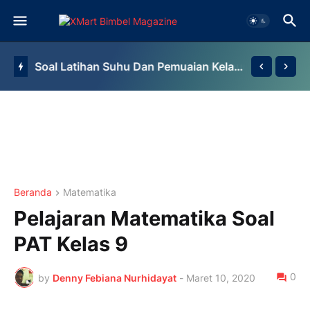
STOIKIOMETRI by Bimbel Jakarta Timur
Beranda
Matematika
Pelajaran Matematika Soal
PAT Kelas 9
0
by
Denny Febiana Nurhidayat
-
Maret 10, 2020