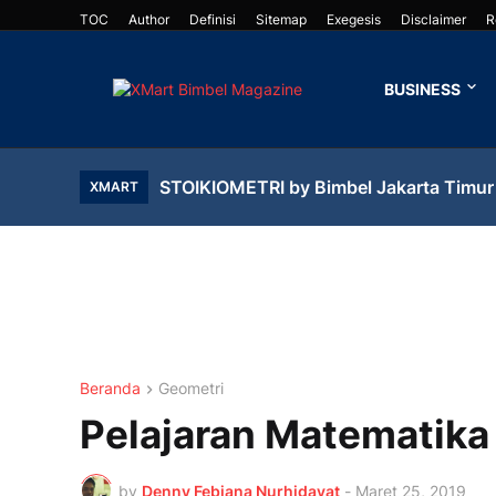
TOC
Author
Definisi
Sitemap
Exegesis
Disclaimer
R
BUSINESS
Suhu Dan Kalor (Materi SMU) By Bimbel
XMART
Beranda
Geometri
Pelajaran Matematika
by
Denny Febiana Nurhidayat
-
Maret 25, 2019