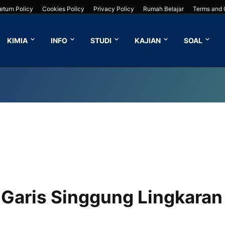
eturn Policy
Cookies Policy
Privacy Policy
Rumah Belajar
Terms and 
KIMIA
INFO
STUDI
KAJIAN
SOAL
 Jakarta Timur
 Garis Singgung Lingkaran