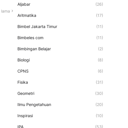
Aljabar
(26)
 lama
Aritmatika
(17)
Bimbel Jakarta Timur
(11)
Bimbeles com
(11)
Bimbingan Belajar
(2)
Biologi
(8)
CPNS
(6)
Fisika
(31)
Geometri
(30)
Ilmu Pengetahuan
(20)
Inspirasi
(10)
IPA
(53)