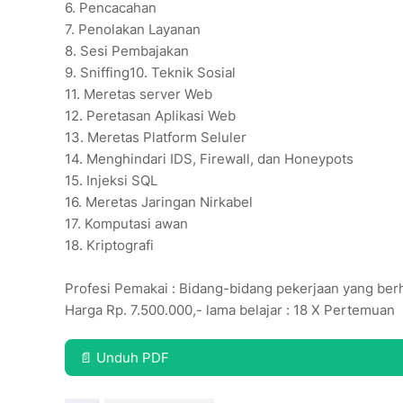
6.
Pencacahan
7.
Penolakan Layanan
8.
Sesi Pembajakan
9.
Sniffing
10.
Teknik Sosial
11.
Meretas server Web
12.
Peretasan Aplikasi Web
13.
Meretas Platform Seluler
14.
Menghindari IDS, Firewall, dan Honeypots
15.
Injeksi SQL
16.
Meretas Jaringan Nirkabel
17.
Komputasi awan
18.
Kriptografi
Profesi Pemakai : Bidang-bidang pekerjaan yang b
Harga Rp. 7.500.000,- lama belajar : 18 X Pertemuan
📄 Unduh PDF