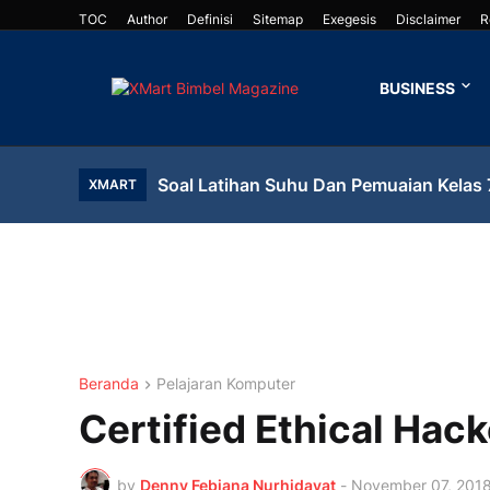
TOC
Author
Definisi
Sitemap
Exegesis
Disclaimer
R
BUSINESS
Soal Latihan Suhu Dan Pemuaian Kelas 
XMART
Beranda
Pelajaran Komputer
Certified Ethical Hack
by
Denny Febiana Nurhidayat
-
November 07, 201