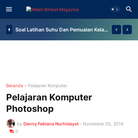
Soal Latihan Suhu Dan Pemuaian Kelas 7 By Bimbel Jakarta Timur
Beranda
Pelajaran Komputer
Pelajaran Komputer
Photoshop
by
Denny Febiana Nurhidayat
-
November 05, 2018
0