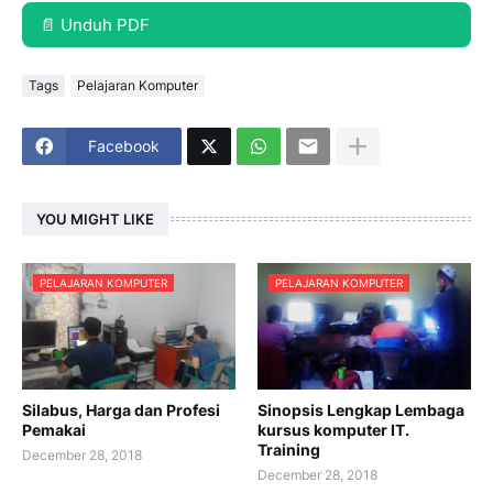
📄 Unduh PDF
Tags
Pelajaran Komputer
Facebook
YOU MIGHT LIKE
PELAJARAN KOMPUTER
PELAJARAN KOMPUTER
Silabus, Harga dan Profesi
Sinopsis Lengkap Lembaga
Pemakai
kursus komputer IT.
Training
December 28, 2018
December 28, 2018