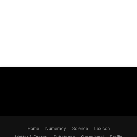
Home
Numeracy
Science
Lexicon
Matter & Energy
Substance
Organismal
Profile