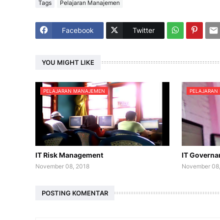
Tags
Pelajaran Manajemen
Facebook
Twitter
YOU MIGHT LIKE
PELAJARAN MANAJEMEN
PELAJARAN
IT Risk Management
IT Governa
November 08, 2018
November 08,
POSTING KOMENTAR