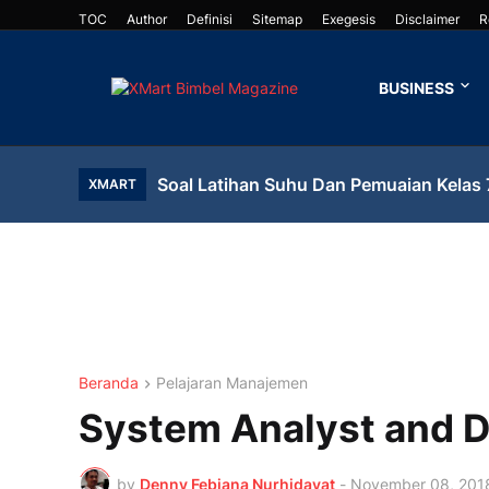
TOC
Author
Definisi
Sitemap
Exegesis
Disclaimer
R
BUSINESS
Soal Latihan Suhu Dan Pemuaian Kelas 
XMART
Beranda
Pelajaran Manajemen
System Analyst and 
by
Denny Febiana Nurhidayat
-
November 08, 201