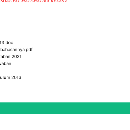
:
SOAL PAT MATEMATIKA KELAS 8
013 doc
mbahasannya pdf
awaban 2021
awaban
ikulum 2013