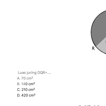
Luas juring OQR=....
A. 7
0 cm²
B. 14
0 cm²
C. 210 cm²
D. 420 cm²