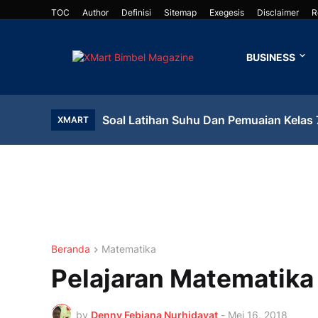
TOC
Author
Definisi
Sitemap
Exegesis
Disclaimer
R
BUSINESS
Soal Latihan Suhu Dan Pemuaian Kelas 
XMART
Beranda
Matematika
Pelajaran Matematika 
by
Denny Febiana Nurhidayat
-
Mei 16, 2018