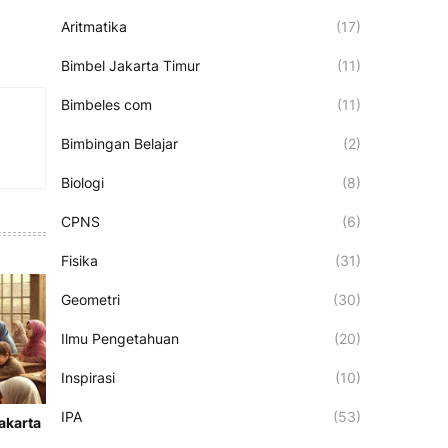
Aritmatika
(17)
Bimbel Jakarta Timur
(11)
Bimbeles com
(11)
Bimbingan Belajar
(2)
Biologi
(8)
CPNS
(6)
Fisika
(31)
Geometri
(30)
Ilmu Pengetahuan
(20)
Inspirasi
(10)
IPA
(53)
akarta